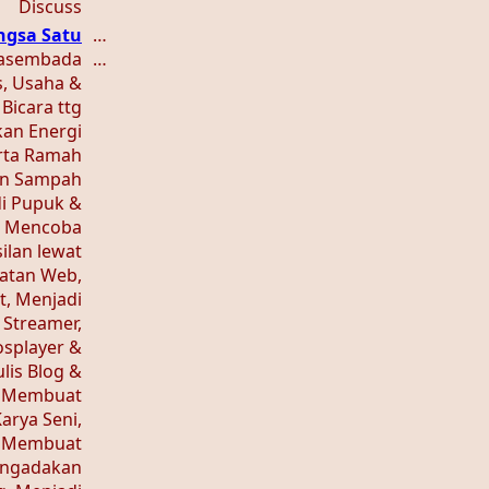
Discuss
ngsa Satu
…
wasembada
…
as, Usaha &
 Bicara ttg
an Energi
rta Ramah
an Sampah
di Pupuk &
, Mencoba
lan lewat
uatan Web,
t, Menjadi
, Streamer,
osplayer &
lis Blog &
, Membuat
arya Seni,
, Membuat
engadakan