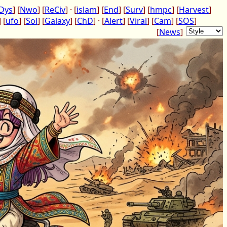
Dys
] [
Nwo
] [
ReCiv
] · [
islam
] [
End
] [
Surv
] [
hmpc
] [
Harvest
]
] [
ufo
] [
Sol
] [
Galaxy
] [
ChD
] · [
Alert
] [
Viral
] [
Cam
] [
SOS
]
[
News
]