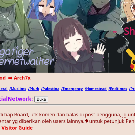
und
➡️ Arch7x
eral
/Muslims
/Plurk
/Palestina
/Emergency
/Homestead
/Endtimes
/Pr
ocialNetwork:
t di tiap Board, utk komen dan balas di post pengguna, jg u
mentar yg diberikan oleh users lainnya.🌳untuk petunjuk P
️ Visitor Guide