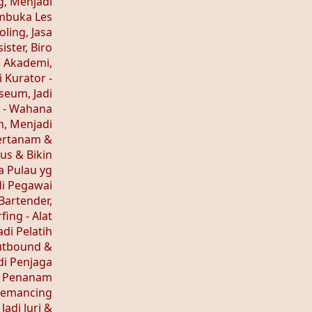
g, Menjadi
mbuka Les
ling, Jasa
ster, Biro
 Akademi,
 Kurator -
seum, Jadi
 - Wahana
, Menjadi
Bertanam &
us & Bikin
a Pulau yg
di Pegawai
 Bartender,
ing - Alat
di Pelatih
Outbound &
di Penjaga
n Penanam
 Pemancing
Jadi Juri &