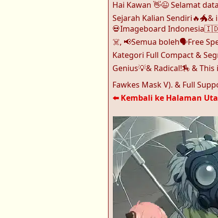
Hai Kawan 👋😉 Selamat data
Sejarah Kalian Sendiri🔥🐲& i
💀Imageboard Indonesia🇮🇩 
☠️, 📢Semua boleh🗣️Free Sp
Kategori Full Compact & Segme
Genius💡& Radical!🏇 & This 
Fawkes Mask V). & Full Supp
⬅️ Kembali ke Halaman Ut