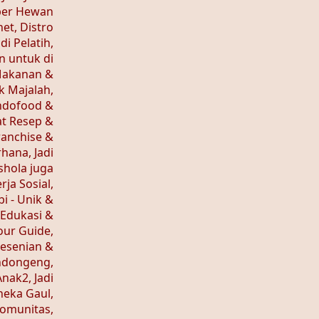
eper Hewan
net, Distro
di Pelatih,
 untuk di
Makanan &
 Majalah,
Indofood &
at Resep &
ranchise &
hana, Jadi
hola juga
rja Sosial,
i - Unik &
 Edukasi &
our Guide,
Kesenian &
endongeng,
nak2, Jadi
eka Gaul,
munitas,