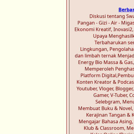
Berba
Diskusi tentang S
Pangan - Gizi - Air - Mig
Ekonomi Kreatif, Inovasi2,
Upaya Menghasilk
Terbaharukan se
Lingkungan, Pengolah
dan limbah ternak Menja
Energy Bio Massa & Gas
Memperoleh Penghasi
Platform Digital,Pemb
Konten Kreator & Podcas
Youtuber, Vloger, Blogger
Gamer, V-Tuber, C
Selebgram, Menu
Membuat Buku & Novel
Kerajinan Tangan & K
Mengajar Bahasa Asing
Klub & Classroom, M