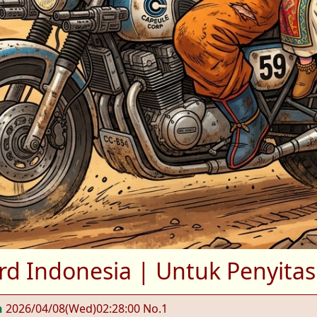
ard Indonesia | Untuk Penyitas 
n
2026/04/08
(Wed)
02:28:00
No.1