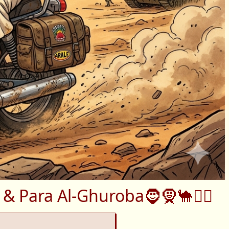
& Para Al-Ghuroba🧔🧕🐪👳‍♂️