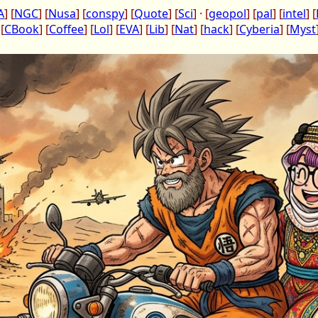
A
] [
NGC
] [
Nusa
] [
conspy
] [
Quote
] [
Sci
] · [
geopol
] [
pal
] [
intel
] [
 [
CBook
] [
Coffee
] [
Lol
] [
EVA
] [
Lib
] [
Nat
] [
hack
] [
Cyberia
] [
Myst