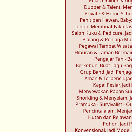
Kelas Online/Darin
Dubber & Talent, Me
Private & Home Schoo
Penitipan Hewan, Babysi
Jodoh, Membuat Fakultas
Salon Kuku & Pedicure, Jadi
Pialang & Penjaga Mu
Pegawai Tempat Wisata
Hiburan & Taman Bermain
Pengajar Tani- 
Berkebun, Buat Lagu Bag
Grup Band, Jadi Penjag
Aman & Terpencil, Ja
Kapal Pesiar, Jadi
Menyewakan Papan Surf
Snorkling & Menyelam, Ja
Pramuka - Survivalist - 
Pencinta alam, Menja
Hutan dan Relawa
Pohon, Jadi
Konvensional, Jadi Model, 