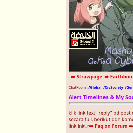
➡️ Strawpage
➡️ Earthbo
ChatRoom :
/Global
/CivSociety
/Gen
Alert Timelines & My S
klik link text "reply" pd pos
secara full, berikut dgn ko
link ini👉
➡️ Faq on Forum
➡