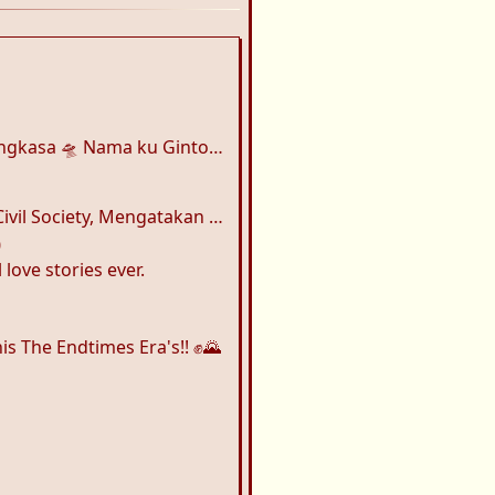
ku Gintoki Sakata - Gintama👋😏⛩️
nolakkanterhadap Program MBG,Menuntut Evaluasi Ekonomi,dan Mengkritik Keras
0
love stories ever.
s The Endtimes Era's!! ✊🌄