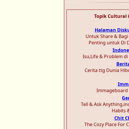
Topik Cultural
Halaman Disk
Untuk Share & Bagi
Penting untuk Di 
Indone
Isu,Life & Problem di
Berit
Cerita ttg Dunia Hib
Imm
Immageboard 
Gen
Tell & Ask Anything,in
Habits 
Chit 
The Cozy Place For C