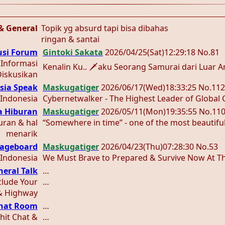
 & General
Topik yg absurd tapi bisa dibahas
ringan & santai
usi Forum
Gintoki Sakata
2026/04/25
(Sat)
12:29:18
No.81
 Informasi
Kenalin Ku.. 🗡️aku Seorang Samurai dari Luar Angkasa 🛸 Nama 
Diskusikan
sia Speak
Maskugatiger
2026/06/17
(Wed)
18:33:25
No.112
 Indonesia
Cybernetwalker - The Highest Leader of Global Civil Society, Mengatakan Bahwa dirinya sebetulnya Menolak Demo Mahasiswa di Bundaran Hi,TerkaitPe
a Hiburan
Maskugatiger
2026/05/11
(Mon)
19:35:55
No.11
uran & hal
“Somewhere in time” - one of the most beautiful 
menarik
ageboard
Maskugatiger
2026/04/23
(Thu)
07:28:30
No.53
Indonesia
We Must Brave to Prepared & Survive Now At Thi
eral Talk
…
clude Your
…
& Highway
Chat Room
…
hit Chat &
…