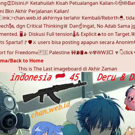
ng👏Disini🎉 Ketahuilah Kisah Petualangan Kalian🐴🤠👰Ba
ni Bkn Akhir Perjalanan Kalian!
ini👉chan.web.id akhirnya terlahir Kembali/Rebirth🐣, tida
eech🗽, dgn Critical Thinking🚨 Dan☝️ingat, No Adab Sama 
nted. 🖥️📡 Diskusi Full tension🌡️& Explicit🔥to on Target.
its Sparta!!🚩🛡️⚔️ users bisa posting apapun secara Anoni
ort for Freedom✊🇵🇸 Palestine 🚧⛽🛢️🔥☣️☢️WW3💥 🔽👇clic
ama/Back to Home
This is The Last imageboard di Akhir Zaman