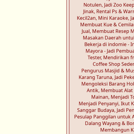
Notulen, Jadi Zoo Ke
Jinak, Rental Ps & War
Kecil2an, Mini Karaoke, Ja
Membuat Kue & Cemilan
Jual, Membuat Resep 
Masakan Daerah untuk
Bekerja di indomie - 
Mayora - Jadi Pembu
Tester, Mendirikan f
Coffee Shop Seder
Pengurus Masjid & Mus
Karang Taruna, Jadi Peke
Mengoleksi Barang Hob
Antik, Membuat Alat
Mainan, Menjadi T
Menjadi Penyanyi, Ikut 
Sanggar Budaya, Jadi P
Pesulap Panggilan untuk A
Dalang Wayang & Bon
Membangun Ko