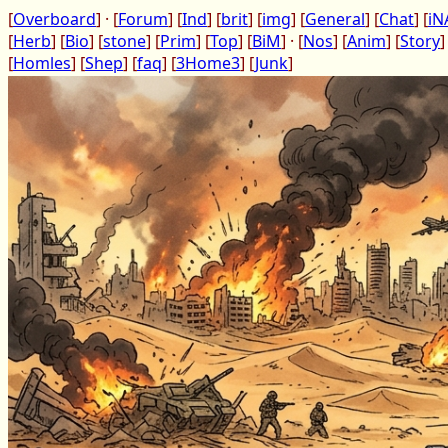
[
Overboard
] · [
Forum
] [
Ind
] [
brit
] [
img
] [
General
] [
Chat
] [
iN
[
Herb
] [
Bio
] [
stone
] [
Prim
] [
Top
] [
BiM
] · [
Nos
] [
Anim
] [
Story
]
[
Homles
] [
Shep
] [
faq
] [
3Home3
] [
Junk
]