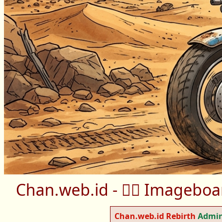
Chan.web.id - 🐦‍🔥 Imagebo
Chan.web.id Rebirth
Admi