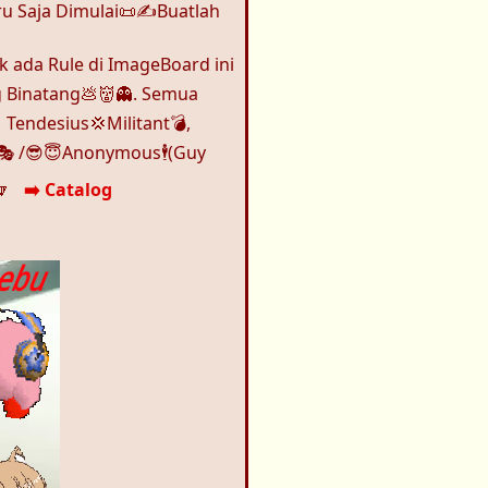
ru Saja Dimulai📜✍️Buatlah
k ada Rule di ImageBoard ini
jg Binatang💩👹👻. Semua
 Tendesius💢Militant💣,
m🎭 /😎😇Anonymous🕴️(Guy
k🔽
➡️ Catalog